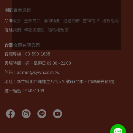
關於食藝文匯
品牌故事
全部商品
購物須知
通路門市
吉祥物IP
出貨說明
聯絡我們
條款與細則
隱私權政策
食藝文匯有限公司
客服專線：03-590-1688
客服時間：週一至週日 09:00 ~21:00
信箱：admin@sywh.com.tw
地址：新竹縣湖口鄉達生八街570號(非門市•自取請先預約)
統一編號：94051109