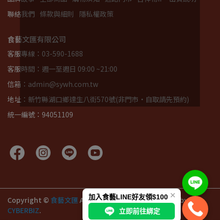
聯絡我們
條款與細則
隱私權政策
食藝文匯有限公司
客服專線：03-590-1688
客服時間：週一至週日 09:00 ~21:00
信箱：admin@sywh.com.tw
地址：新竹縣湖口鄉達生八街570號(非門市•自取請先預約)
統一編號：94051109
×
加入食藝LINE好友領$100
Copyright ©
食藝文匯
All Rights Reserved.
Designed by
CYBERBIZ
.
立即前往綁定